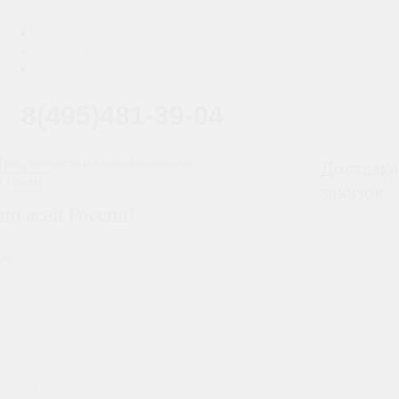
Вакансии
Контакты
Форма обратной связи
Отзывы
8(495)481-39-04
Доставка
Искать
заказов
по всей России!
HOWO
FOTON
FAW
LEO
BAW
SHAANXI