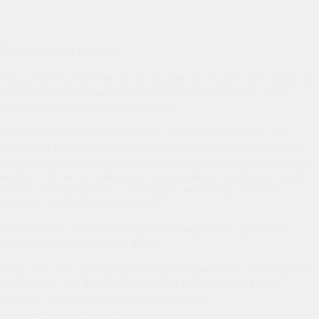
DONG FENG
SHACMAN (ORIGINAL)
Оформление запроса
Уважаемые посетители. Если вы решили отослать нам запрос по
запчастям или по консультации через данную форму сайта,
прочтите небольшие рекомендации.
Убедительная просьба корректно заполнять поля
Ваше имя
,
Телефон
и
E-mail
. От правильности заполнения данных полей
зависит, как быстро мы свяжемся с вами, и сможем ли связаться
вообще. Мы не настаиваем на заполнении и телефона и e-mail,
можете заполнить поле, с помощью какого вида связи вы
желаете, чтобы мы вам ответили.
В поле
Ваше сообщение
подробно впишите всю желаемую
информацию в свободной форме.
Если у вас есть фотографии (например двигателя, запчасти) или
вы считаете, что фотографии смогут нам помочь в вашем
вопросе, обращайтесь напрямую по адресу
.
SALE@KITAIAVTO1.RU