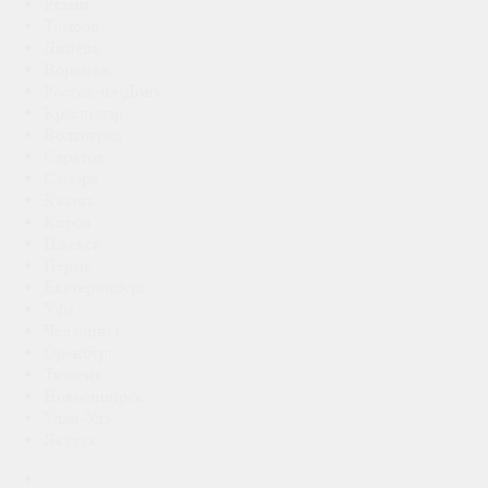
Рязань
Тамбов
Липецк
Воронеж
Ростов-на-Дону
Краснодар
Волгоград
Саратов
Самара
Казань
Киров
Ижевск
Пермь
Екатеринбург
Уфа
Челябинск
Оренбург
Тюмень
Новосибирск
Улан-Удэ
Якутск
Запчасти